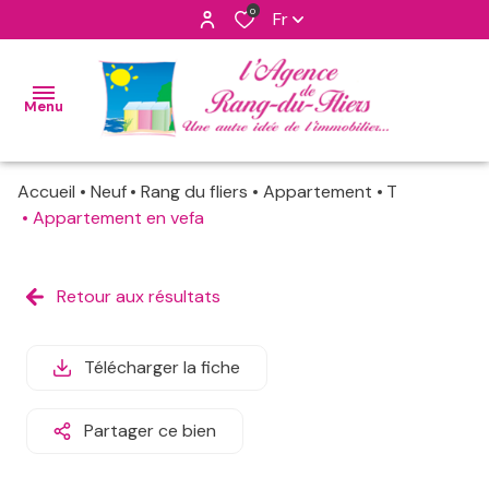
0
Fr
Menu
Accueil
Neuf
Rang du fliers
Appartement
T
accueil
Appartement en vefa
nos
maisons
ventes
Retour aux résultats
apppartements
nos
biens
Télécharger la fiche
programmes
vendus
neufs
Partager ce bien
notre
terrains
agence