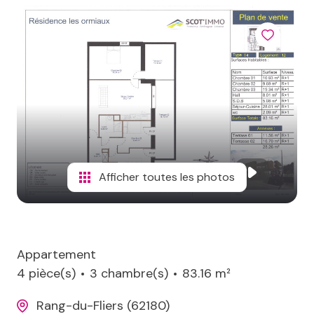
terrains
aico
de
loisirs
contact
immeubles
Afficher toutes les photos
Appartement
4 pièce(s)
3 chambre(s)
83.16 m²
Rang-du-Fliers (62180)