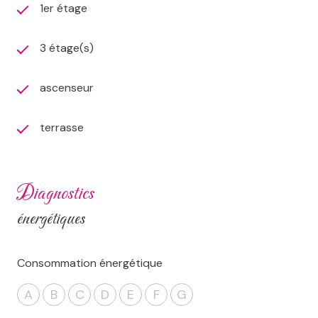
1er étage
3 étage(s)
ascenseur
terrasse
diagnostics
énergétiques
Consommation énergétique
A
B
C
D
E
F
G