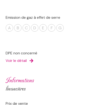
Emission de gaz à effet de serre
A
B
C
D
E
F
G
DPE non concerné
Voir le détail
informations
financières
Prix de vente