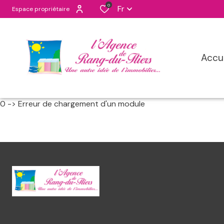
0
Fr
Espace propriétaire
accu
0 -> Erreur de chargement d'un module
maisons
apppartement
programmes n
terrains
terrains de lois