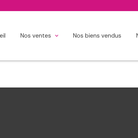
eil
nos ventes
nos biens vendus
s
eufs
irs