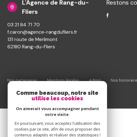
L'Agence de Rang-du-
Restons c
immeubles
Fliers
03 21 84 71 70
f.caron@agence-rangdufliers.fr
131 route de Merlimont
62180 Rang-du-Fliers
Nos partenaires
Mentions légales
Admin
Nos honorair
© 2026 | Tous droits réservés
Comme beaucoup, notre site
utilise les cookies
On aimerait vous accompagner pendant
votre visite.
En poursuivant, vous acceptez l'utilisation des
cookies par ce site, afin de vous proposer des
contenus adaptés et réaliser des statistiques !