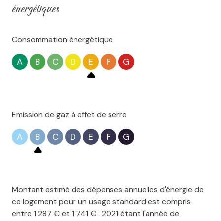
énergétiques
Consommation énergétique
A
B
C
D
E
F
G
Emission de gaz à effet de serre
A
B
C
D
E
F
G
Montant estimé des dépenses annuelles d'énergie de
ce logement pour un usage standard est compris
entre 1 287 € et 1 741 € . 2021 étant l'année de