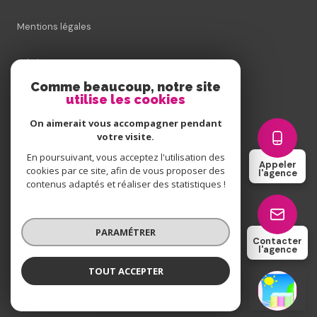
Mentions légales
Admin
Comme beaucoup, notre site
utilise les cookies
Nos honoraires
On aimerait vous accompagner pendant
Politique RGPD
votre visite.
En poursuivant, vous acceptez l'utilisation des
Appeler
cookies par ce site, afin de vous proposer des
Cookies
l'agence
contenus adaptés et réaliser des statistiques !
© 2026 | Tous droits réservés
PARAMÉTRER
Contacter
l'agence
Réalisé par
TOUT ACCEPTER
L'Agence de Rang-du-Fliers
Agence