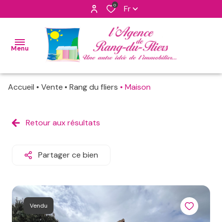
0
Fr
Menu
Accueil
Vente
Rang du fliers
Maison
accueil
nos
Retour aux résultats
maisons
ventes
apppartements
nos
Partager ce bien
biens
programmes
vendus
neufs
notre
terrains
Vendu
agence