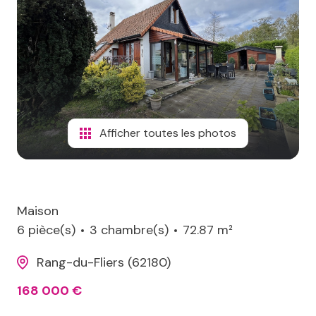
terrains
aico
de
loisirs
contact
immeubles
Afficher toutes les photos
Maison
6 pièce(s)
3 chambre(s)
72.87 m²
Rang-du-Fliers (62180)
168 000 €