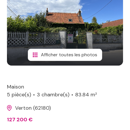
terrains
aico
de
loisirs
contact
immeubles
Afficher toutes les photos
Maison
5 pièce(s)
3 chambre(s)
83.84 m²
Verton (62180)
127 200 €