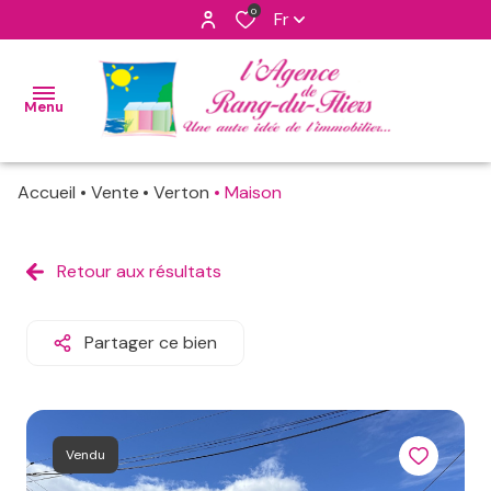
0
Fr
Menu
Accueil
Vente
Verton
Maison
accueil
nos
Retour aux résultats
maisons
ventes
apppartements
nos
Partager ce bien
biens
programmes
vendus
neufs
notre
terrains
Vendu
agence