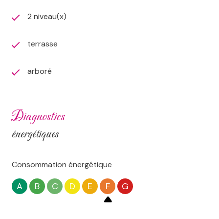
2 niveau(x)
terrasse
arboré
diagnostics
énergétiques
Consommation énergétique
A
B
C
D
E
F
G