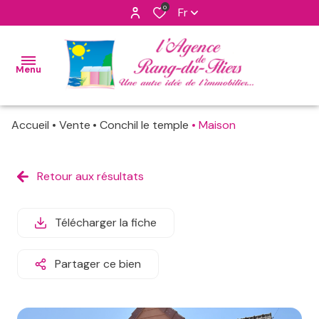
0
Fr
Menu
Accueil
Vente
Conchil le temple
Maison
accueil
nos
Retour aux résultats
maisons
ventes
apppartements
nos
Télécharger la fiche
biens
programmes
vendus
neufs
Partager ce bien
notre
terrains
agence