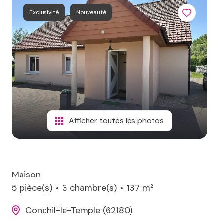
terrains
Exclusivité
Nouveauté
aico
de
loisirs
contact
immeubles
Afficher toutes les photos
Maison
5 pièce(s)
3 chambre(s)
137 m²
Conchil-le-Temple (62180)