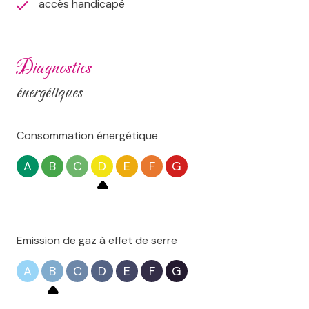
accès handicapé
diagnostics
énergétiques
Consommation énergétique
A
B
C
D
E
F
G
Emission de gaz à effet de serre
A
B
C
D
E
F
G