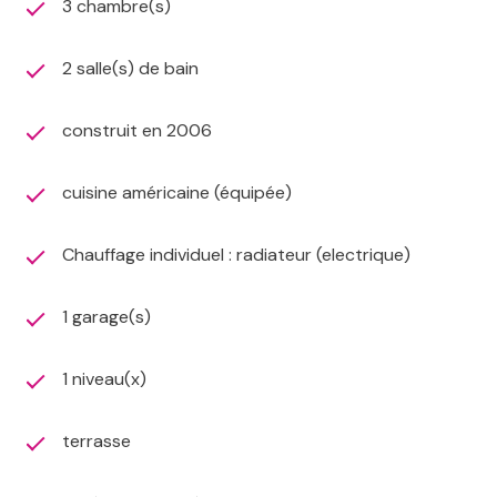
3 chambre(s)
L'Agence de Rang Du Fliers, membre du réseau AICO : 1
mandat exclusif = 7 agences à votre service
2 salle(s) de bain
construit en 2006
cuisine américaine (équipée)
Chauffage individuel : radiateur (electrique)
1 garage(s)
1 niveau(x)
terrasse