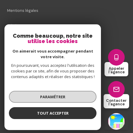
Mentions légales
Admin
Comme beaucoup, notre site
utilise les cookies
Nos honoraires
On aimerait vous accompagner pendant
Politique RGPD
votre visite.
En poursuivant, vous acceptez l'utilisation des
Appeler
cookies par ce site, afin de vous proposer des
Cookies
l'agence
contenus adaptés et réaliser des statistiques !
© 2026 | Tous droits réservés
PARAMÉTRER
Contacter
l'agence
Réalisé par
TOUT ACCEPTER
L'Agence de Rang-du-Fliers
Agence