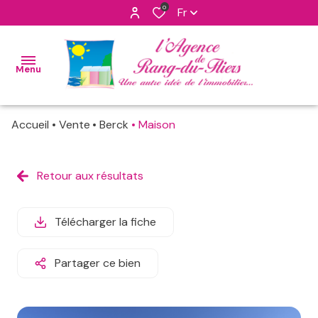
0
Fr
Menu
Accueil
Vente
Berck
Maison
accueil
nos
Retour aux résultats
maisons
ventes
apppartements
nos
Télécharger la fiche
biens
programmes
vendus
neufs
Partager ce bien
notre
terrains
agence