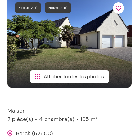
terrains
Exclusivité
Nouveauté
aico
de
loisirs
contact
immeubles
Afficher toutes les photos
Maison
7 pièce(s)
4 chambre(s)
165 m²
Berck (62600)