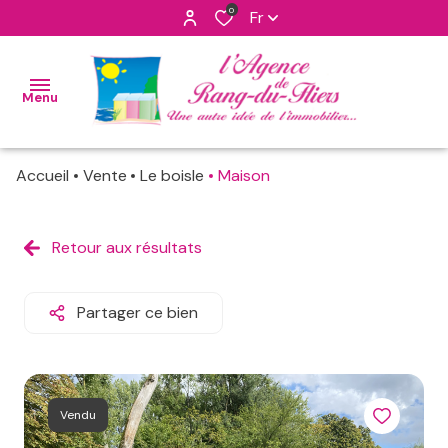
0
Fr
Menu
Accueil
Vente
Le boisle
Maison
accueil
nos
Retour aux résultats
maisons
ventes
apppartements
nos
Partager ce bien
biens
programmes
vendus
neufs
notre
terrains
Vendu
agence