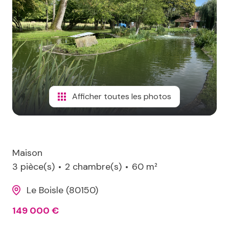
terrains
aico
de
loisirs
contact
immeubles
Afficher toutes les photos
Maison
3 pièce(s)
2 chambre(s)
60 m²
Le Boisle (80150)
149 000 €