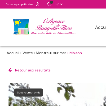
0
Fr
Espace propriétaire
accu
Accueil
Vente
Montreuil sur mer
Maison
maisons
apppartement
Retour aux résultats
programmes n
terrains
Sous-compromis
terrains de lois