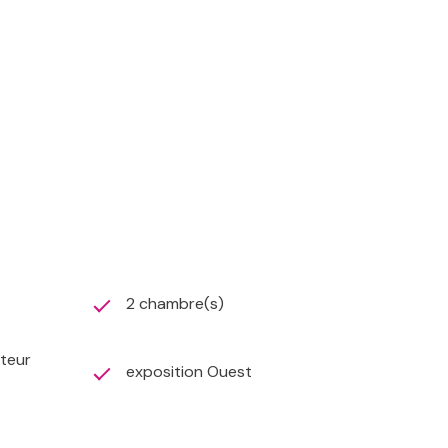
épenses annuelles d'énergie pour un usage standard :
gouv.fr
2 chambre(s)
ateur
exposition Ouest