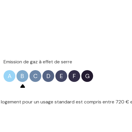
Emission de gaz à effet de serre
A
B
C
D
E
F
G
logement pour un usage standard est compris entre 720 € et 