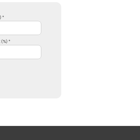
 *
 (%) *