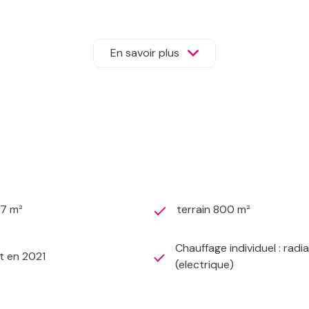
2024
En savoir plus
ation énergie finale : 0.00 kWh/m²/an Montant estimé des d
onnements compris)
posé sont disponibles sur le site Géorisques : www.georisques.
47 m²
terrain 800 m²
Chauffage individuel : radi
t en 2021
(electrique)