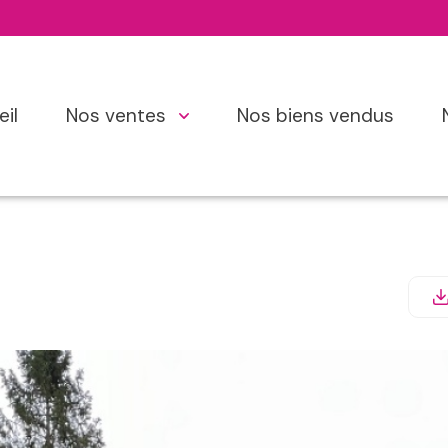
eil
nos ventes
nos biens vendus
s
eufs
irs