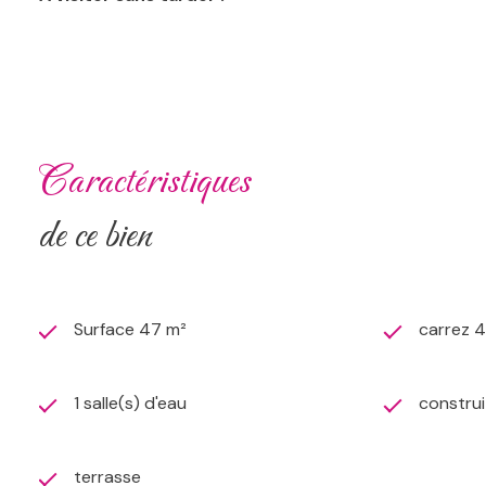
Prix du bien : 165000 € honoraires charge vendeur
Date de réalisation du diagnostic énergétique : 23/04/
Consommation énergie primaire : 241 kWh/m²/an Consomm
entre 720 € et 1 010 € par an.
Prix moyens des énergies indexés sur l'année 2021 (ab
caractéristiques
Les informations sur les risques auxquels ce bien est ex
de ce bien
Surface 47 m²
carrez 
1 salle(s) d'eau
construi
terrasse